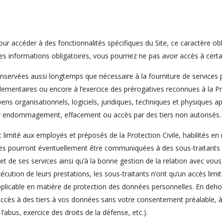
ur accéder à des fonctionnalités spécifiques du Site, ce caractère ob
s informations obligatoires, vous pourriez ne pas avoir accès à certai
servées aussi longtemps que nécessaire à la fourniture de services pa
glementaires ou encore à l’exercice des prérogatives reconnues à la Prot
ns organisationnels, logiciels, juridiques, techniques et physiques apt
r endommagement, effacement ou accès par des tiers non autorisés.
limité aux employés et préposés de la Protection Civile, habilités en 
tées pourront éventuellement être communiquées à des sous-traitants 
t de ses services ainsi qu’à la bonne gestion de la relation avec vo
xécution de leurs prestations, les sous-traitants n’ont qu’un accès limit
applicable en matière de protection des données personnelles. En deho
ccès à des tiers à vos données sans votre consentement préalable, à 
 l’abus, exercice des droits de la défense, etc.).